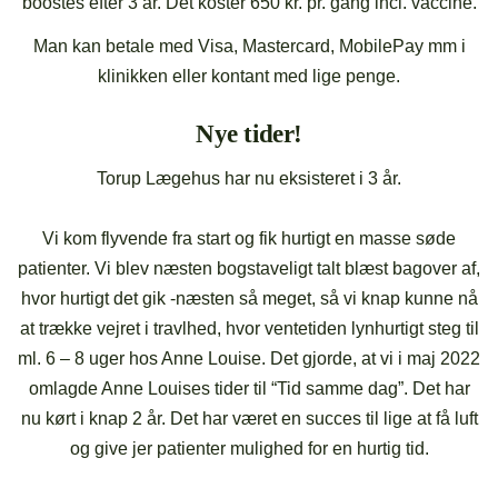
boostes efter 3 år. Det koster 650 kr. pr. gang incl. vaccine.
Man kan betale med Visa, Mastercard, MobilePay mm i
klinikken eller kontant med lige penge.
Nye tider!
Torup Lægehus har nu eksisteret i 3 år.
Vi kom flyvende fra start og fik hurtigt en masse søde
patienter. Vi blev næsten bogstaveligt talt blæst bagover af,
hvor hurtigt det gik -næsten så meget, så vi knap kunne nå
at trække vejret i travlhed, hvor ventetiden lynhurtigt steg til
ml. 6 – 8 uger hos Anne Louise. Det gjorde, at vi i maj 2022
omlagde Anne Louises tider til “Tid samme dag”. Det har
nu kørt i knap 2 år. Det har været en succes til lige at få luft
og give jer patienter mulighed for en hurtig tid.